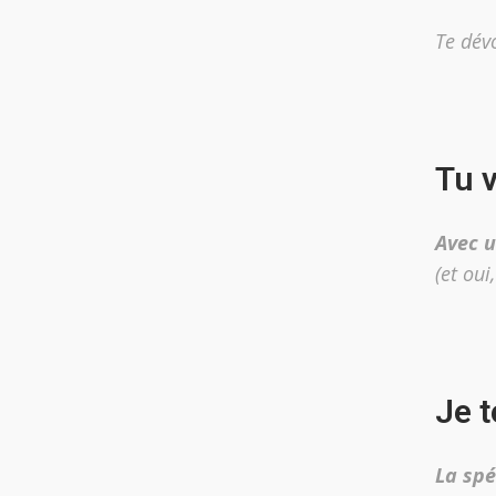
Te dévo
Tu v
Avec u
(et oui
Je t
La spé