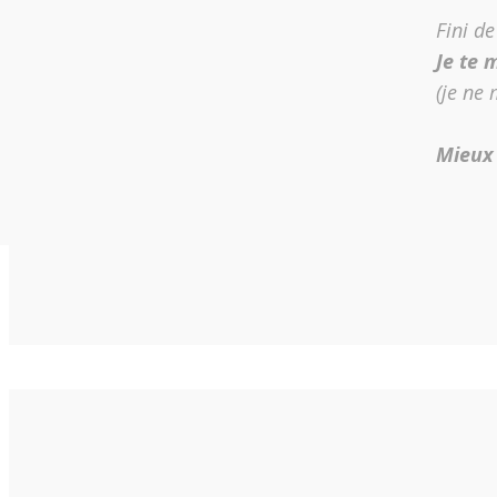
Fini de
Je te 
(je ne
Mieux 