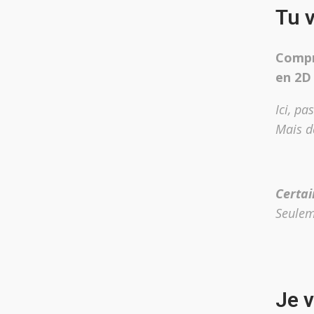
Tu v
Compre
en 2D 
Ici, pa
Mais d
Certai
Seulem
Je v