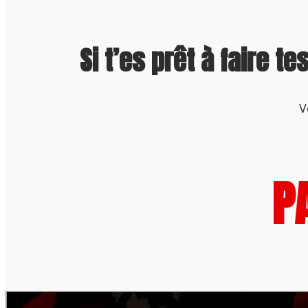
Si t’es prêt à faire t
V
P