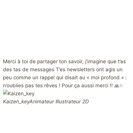
Merci à toi de partager ton savoir, j’imagine que t’as
H
des tas de messages T’es newsletters ont agis un
c
peu comme un rappel qui disait au « moi profond » :
m
n’oublies pas tes rêves ! Pour ça aussi merci !! 🙏✨
N
Kaizen_key
Animateur Illustrateur 2D