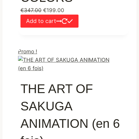
Le
Le
€
347.00
€
199.00
prix
prix
Add to cart
initial
actuel
était :
est :
€347.00.
€199.00.
Promo !
THE ART OF
SAKUGA
ANIMATION (en 6