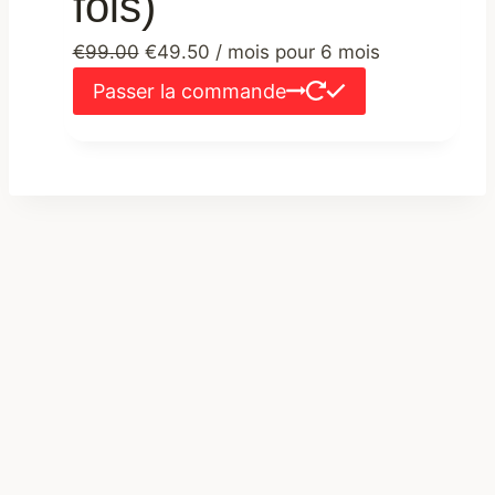
fois)
Le
Le
€
99.00
€
49.50
/ mois pour 6 mois
prix
prix
Passer la commande
initial
actuel
était :
est :
€99.00.
€49.50.