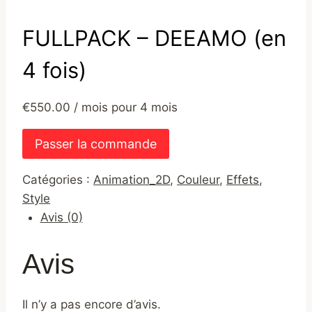
FULLPACK – DEEAMO (en
4 fois)
€
550.00
/ mois pour 4 mois
quantité
Passer la commande
de
FULLPACK
Catégories :
Animation_2D
,
Couleur
,
Effets
,
-
Style
DEEAMO
Avis (0)
(en
4
Avis
fois)
Il n’y a pas encore d’avis.