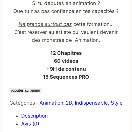
Si tu débutes en animation ?
initial
actuel
Que tu n’as pas confiance en tes capacités ?
était :
est :
€1,199.00.
€899.00.
Ne prends surtout pas
cette formation…
C’est réserver au artiste qui veulent devenir
des monstres de l’Animation.
12 Chapitres
60 videos
+9H de contenu
15 Sequences PRO
quantité
Ajouter au panier
de
Catégories :
Animation_2D
,
Indispensable
,
Style
PACK
:
Description
EPIQUE
Avis (0)
X