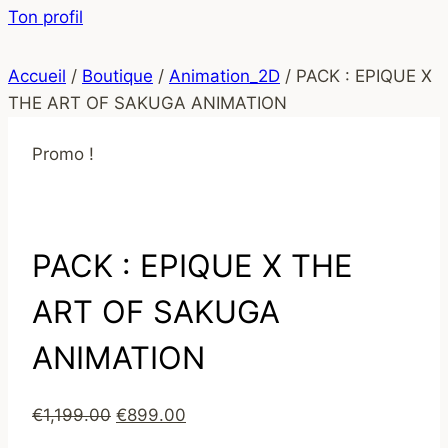
Ton profil
Accueil
/
Boutique
/
Animation_2D
/
PACK : EPIQUE X
THE ART OF SAKUGA ANIMATION
Promo !
PACK : EPIQUE X THE
ART OF SAKUGA
ANIMATION
Le
Le
€
1,199.00
€
899.00
prix
prix