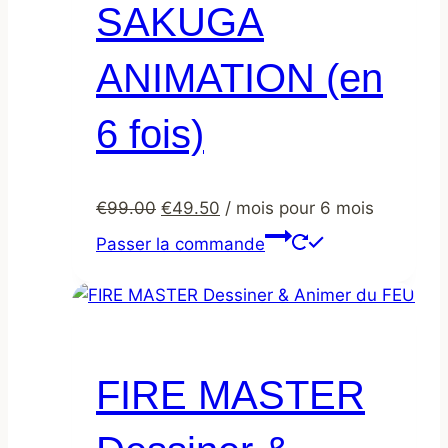
SAKUGA
ANIMATION (en
6 fois)
Le
Le
€
99.00
€
49.50
/ mois pour 6 mois
prix
prix
Passer la commande
initial
actuel
était :
est :
€99.00.
€49.50.
FIRE MASTER