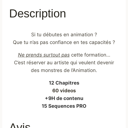
THE
Description
ART
OF
SAKUGA
Si tu débutes en animation ?
ANIMATION
Que tu n’as pas confiance en tes capacités ?
Ne prends surtout pas
cette formation…
C’est réserver au artiste qui veulent devenir
des monstres de l’Animation.
12 Chapitres
60 videos
+9H de contenu
15 Sequences PRO
Avis