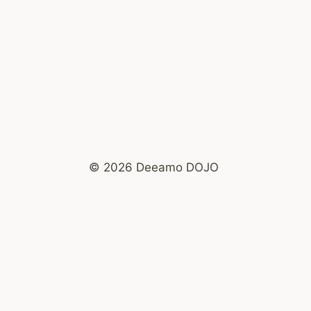
© 2026 Deeamo DOJO
ine que t’as des tas de messages T’es newsletters
 au « moi profond » : n’oublies pas tes rêves !
Co
Ins