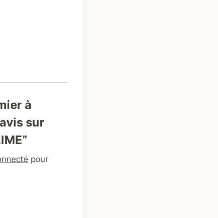
mier à
 avis sur
LIME”
onnecté
pour