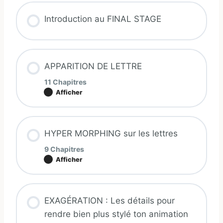
Introduction au FINAL STAGE
APPARITION DE LETTRE
11 Chapitres
Afficher
Contenu de la Leçon
HYPER MORPHING sur les lettres
0% TERMINÉ
0/11 Etapes
9 Chapitres
Afficher
Technique de BASE
Contenu de la Leçon
EXAGÉRATION : Les détails pour
0% TERMINÉ
0/9 Etapes
Pourquoi ce Timing ? 1/2
rendre bien plus stylé ton animation