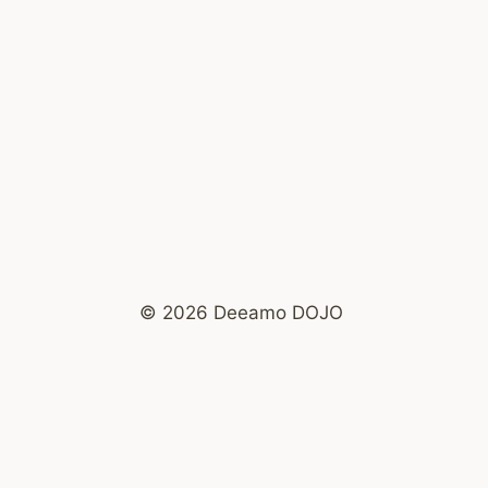
© 2026 Deeamo DOJO
Merci à toi de partager ton savoir, j’imagine que t’as
des tas de messages T’es newsletters ont agis un
peu comme un rappel qui disait au « moi profond » :