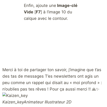
Enfin, ajoute une
Image-clé
Vide
[
F7
] à l’image 10 du
calque avec le contour.
Merci à toi de partager ton savoir, j’imagine que t’as
H
des tas de messages T’es newsletters ont agis un
c
peu comme un rappel qui disait au « moi profond » :
m
n’oublies pas tes rêves ! Pour ça aussi merci !! 🙏✨
N
Kaizen_key
Animateur Illustrateur 2D