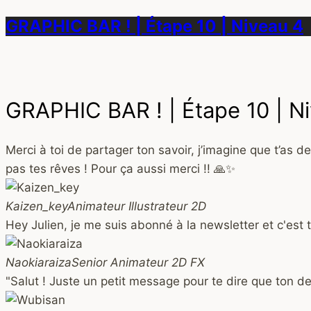
GRAPHIC BAR ! | Étape 10 | Niveau 4
GRAPHIC BAR ! | Étape 10 | N
Merci à toi de partager ton savoir, j’imagine que t’as 
pas tes rêves ! Pour ça aussi merci !! 🙏✨
Kaizen_key
Animateur Illustrateur 2D
Hey Julien, je me suis abonné à la newsletter et c'est t
Naokiaraiza
Senior Animateur 2D FX
"Salut ! Juste un petit message pour te dire que ton dern