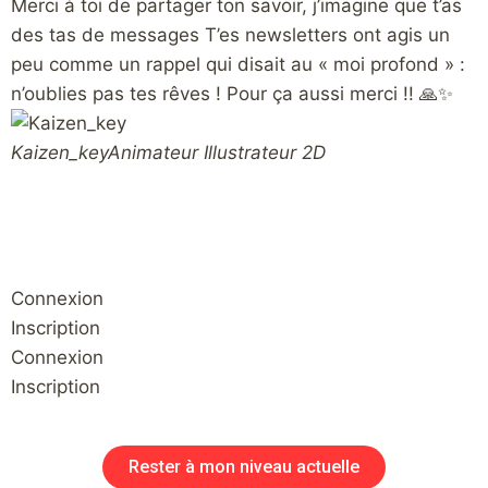
Merci à toi de partager ton savoir, j’imagine que t’as
H
des tas de messages T’es newsletters ont agis un
c
peu comme un rappel qui disait au « moi profond » :
m
n’oublies pas tes rêves ! Pour ça aussi merci !! 🙏✨
N
Kaizen_key
Animateur Illustrateur 2D
Connexion
Inscription
Connexion
Inscription
Rester à mon niveau actuelle